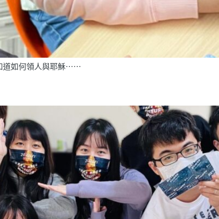
知道如何領人與耶穌⋯⋯