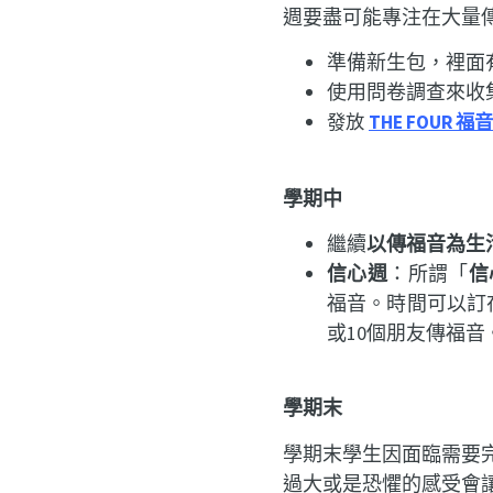
週要盡可能專注在大量
準備
新生包
，裡面
使用問卷調查來收
發放
THE FOUR 
學期中
繼續
以傳福音為生
信心週
：所謂「
信
福音。時間可以訂
或10個朋友傳福
學期末
學期末學生因面臨需要
過大或是恐懼的感受會