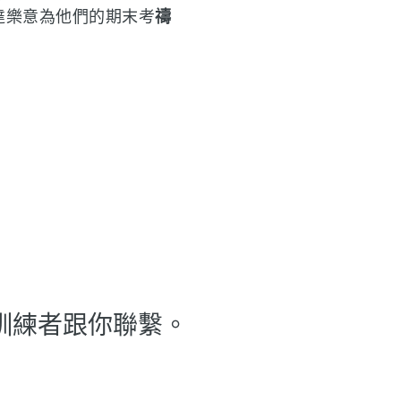
達樂意為他們的期末考
禱
訓練者跟你聯繫。